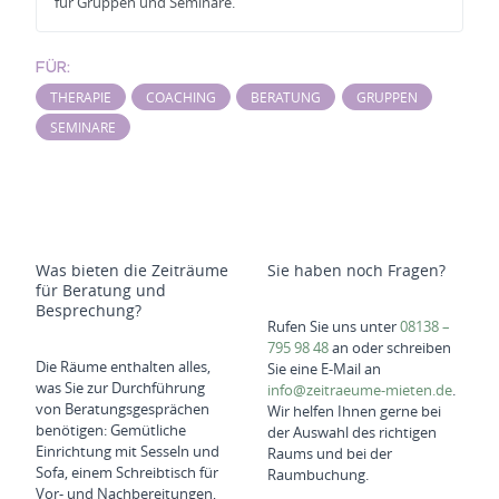
für Gruppen und Seminare.
FÜR:
THERAPIE
COACHING
BERATUNG
GRUPPEN
SEMINARE
Was bieten die Zeiträume
Sie haben noch Fragen?
für Beratung und
Besprechung?
Rufen Sie uns unter
08138 –
795 98 48
an oder schreiben
Die Räume enthalten alles,
Sie eine E-Mail an
was Sie zur Durchführung
info@zeitraeume-mieten.de
.
von Beratungsgesprächen
Wir helfen Ihnen gerne bei
benötigen: Gemütliche
der Auswahl des richtigen
Einrichtung mit Sesseln und
Raums und bei der
Sofa, einem Schreibtisch für
Raumbuchung.
Vor- und Nachbereitungen,