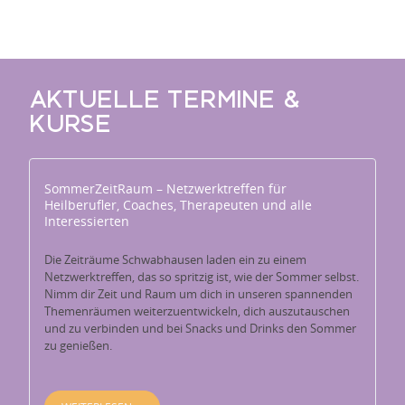
AKTUELLE TERMINE &
KURSE
SommerZeitRaum – Netzwerktreffen für
Heilberufler, Coaches, Therapeuten und alle
Interessierten
Die Zeiträume Schwabhausen laden ein zu einem
Netzwerktreffen, das so spritzig ist, wie der Sommer selbst.
Nimm dir Zeit und Raum um dich in unseren spannenden
Themenräumen weiterzuentwickeln, dich auszutauschen
und zu verbinden und bei Snacks und Drinks den Sommer
zu genießen.