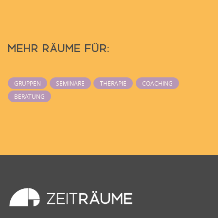
MEHR RÄUME FÜR:
GRUPPEN
SEMINARE
THERAPIE
COACHING
BERATUNG